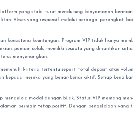
em platform yang stabil turut mendukung kenyamanan berm
tan. Akses yang responsif melalui berbagai perangkat, ba
n konsistensi keuntungan. Program VIP tidak hanya membe
ian, pemain selalu memiliki sesuatu yang dinantikan seti
 terus menyenangkan.
memenuhi kriteria tertentu seperti total deposit atau volu
n kepada mereka yang benar-benar aktif. Setiap kenaik
ap mengelola modal dengan bijak. Status VIP memang mena
galaman bermain tetap positif. Dengan pengelolaan yang te