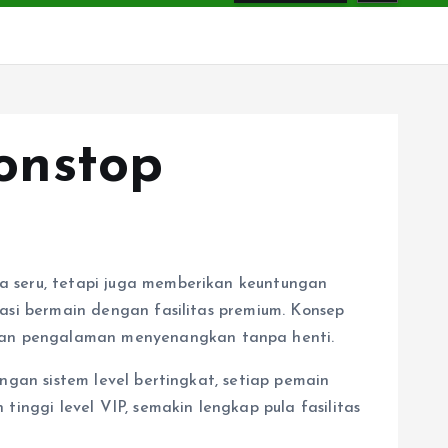
onstop
 seru, tetapi juga memberikan keuntungan
si bermain dengan fasilitas premium. Konsep
an pengalaman menyenangkan tanpa henti.
gan sistem level bertingkat, setiap pemain
nggi level VIP, semakin lengkap pula fasilitas