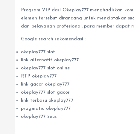
Program VIP dari Okeplay777 menghadirkan kombi
elemen tersebut dirancang untuk menciptakan s
dan pelayanan profesional, para member dapat m
Google search rekomendasi :
okeplay777 slot
link alternatif okeplay777
okeplay777 slot online
RTP okeplay777
link gacor okeplay777
okeplay777 slot gacor
link terbaru okeplay777
pragmatic okeplay777
okeplay777 zeus