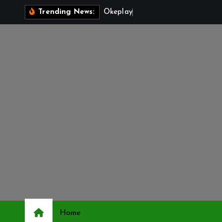
S
O
k
e
p
l
a
y
7
7
7
H
a
d
Trending News:
k
i
p
t
o
c
o
n
t
e
n
t
Home