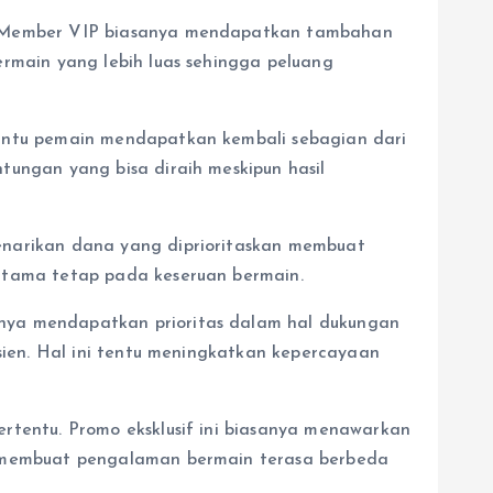
f. Member VIP biasanya mendapatkan tambahan
ermain yang lebih luas sehingga peluang
bantu pemain mendapatkan kembali sebagian dari
tungan yang bisa diraih meskipun hasil
enarikan dana yang diprioritaskan membuat
 utama tetap pada keseruan bermain.
nya mendapatkan prioritas dalam hal dukungan
sien. Hal ini tentu meningkatkan kepercayaan
rtentu. Promo eksklusif ini biasanya menawarkan
ni membuat pengalaman bermain terasa berbeda