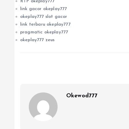
RTP okeplay777
link gacor okeplay777
okeplay777 slot gacor
link terbaru okeplay777
pragmatic okeplay777
okeplay777 zeus
Okewod777