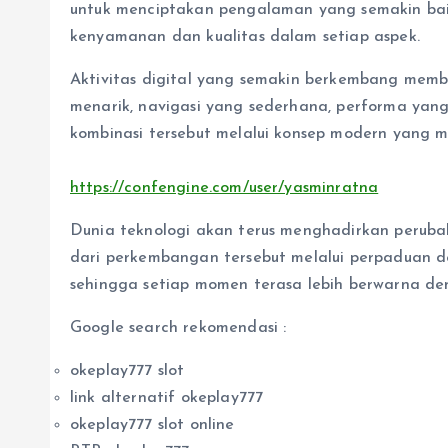
untuk menciptakan pengalaman yang semakin ba
kenyamanan dan kualitas dalam setiap aspek.
Aktivitas digital yang semakin berkembang mem
menarik, navigasi yang sederhana, performa yang
kombinasi tersebut melalui konsep modern yang 
https://confengine.com/user/yasminratna
Dunia teknologi akan terus menghadirkan peruba
dari perkembangan tersebut melalui perpaduan de
sehingga setiap momen terasa lebih berwarna de
Google search rekomendasi :
okeplay777 slot
link alternatif okeplay777
okeplay777 slot online