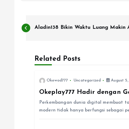
P
Aladin138 Bikin Waktu Luang Makin 
o
s
Related Posts
t
Okewod777
Uncategorized
August 5,
n
Okeplay777 Hadir dengan 
a
Perkembangan dunia digital membuat tam
modern tidak hanya berfungsi sebagai p
v