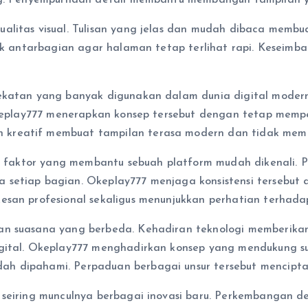
ang. Penyempurnaan detail membantu membangun tampilan ya
alitas visual. Tulisan yang jelas dan mudah dibaca membu
arak antarbagian agar halaman tetap terlihat rapi. Keseim
dekatan yang banyak digunakan dalam dunia digital mode
 Okeplay777 menerapkan konsep tersebut dengan tetap memp
 kreatif membuat tampilan terasa modern dan tidak mem
atu faktor yang membantu sebuah platform mudah dikenali.
 setiap bagian. Okeplay777 menjaga konsistensi tersebut 
esan profesional sekaligus menunjukkan perhatian terhadap
dan suasana yang berbeda. Kehadiran teknologi memberik
gital. Okeplay777 menghadirkan konsep yang mendukung sua
ah dipahami. Perpaduan berbagai unsur tersebut mencipta
 seiring munculnya berbagai inovasi baru. Perkembangan de