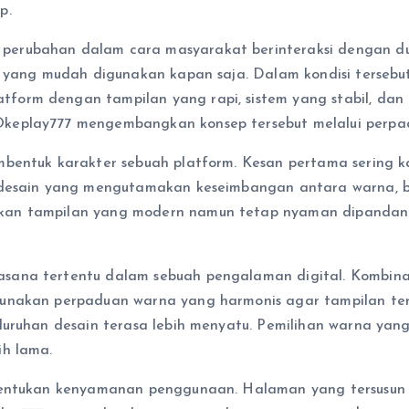
p.
rubahan dalam cara masyarakat berinteraksi dengan dunia
t yang mudah digunakan kapan saja. Dalam kondisi tersebut
form dengan tampilan yang rapi, sistem yang stabil, da
keplay777 mengembangkan konsep tersebut melalui perpad
mbentuk karakter sebuah platform. Kesan pertama sering 
 desain yang mengutamakan keseimbangan antara warna, ben
kan tampilan yang modern namun tetap nyaman dipandang
sana tertentu dalam sebuah pengalaman digital. Kombina
nakan perpaduan warna yang harmonis agar tampilan terli
eluruhan desain terasa lebih menyatu. Pemilihan warna 
ih lama.
menentukan kenyamanan penggunaan. Halaman yang tersu