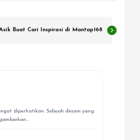
sik Buat Cari Inspirasi di Mantap168
ngat diperhatikan. Sebuah desain yang
nggambarkan…