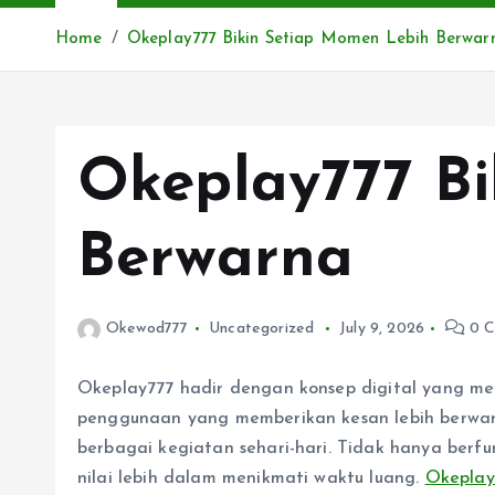
Home
Okeplay777 Bikin Setiap Momen Lebih Berwar
Okeplay777 Bi
Berwarna
Okewod777
Uncategorized
July 9, 2026
0 C
Okeplay777 hadir dengan konsep digital yang m
penggunaan yang memberikan kesan lebih berwarn
berbagai kegiatan sehari-hari. Tidak hanya ber
nilai lebih dalam menikmati waktu luang.
Okeplay