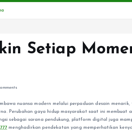
na
kin Setiap Mome
omments
embawa nuansa modern melalui perpaduan desain menarik,
a. Perubahan gaya hidup masyarakat saat ini membuat akt
fungsi sebagai sarana pendukung, platform digital juga m
777
menghadirkan pendekatan yang memperhatikan kenyam