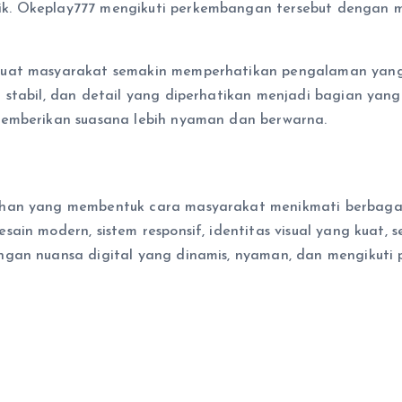
ik. Okeplay777 mengikuti perkembangan tersebut denga
buat masyarakat semakin memperhatikan pengalaman yang 
 stabil, dan detail yang diperhatikan menjadi bagian yan
memberikan suasana lebih nyaman dan berwarna.
han yang membentuk cara masyarakat menikmati berbagai a
sain modern, sistem responsif, identitas visual yang kuat
ngan nuansa digital yang dinamis, nyaman, dan mengikut