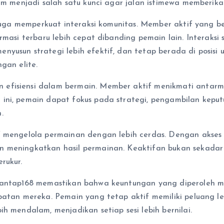
orm menjadi salah satu kunci agar jalan istimewa memberi
 juga memperkuat interaksi komunitas. Member aktif yang be
ormasi terbaru lebih cepat dibanding pemain lain. Interak
yusun strategi lebih efektif, dan tetap berada di posisi u
gan elite.
efisiensi dalam bermain. Member aktif menikmati antarmuk
 ini, pemain dapat fokus pada strategi, pengambilan kepu
.
mengelola permainan dengan lebih cerdas. Dengan akses ke d
n meningkatkan hasil permainan. Keaktifan bukan sekadar 
rukur.
Mantap168 memastikan bahwa keuntungan yang diperoleh mem
ibatan mereka. Pemain yang tetap aktif memiliki peluang 
h mendalam, menjadikan setiap sesi lebih bernilai.