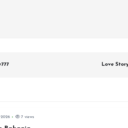
y777
Love Story
 2026
7 views