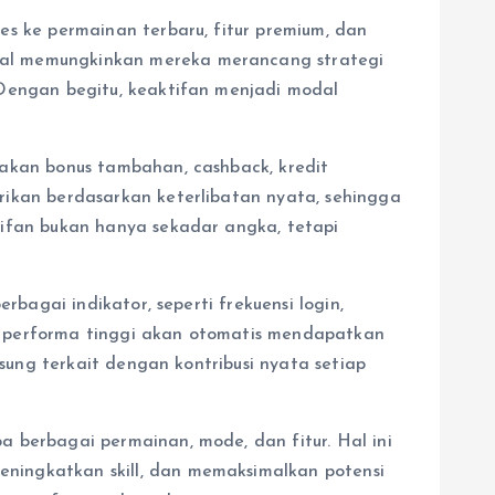
s ke permainan terbaru, fitur premium, dan
wal memungkinkan mereka merancang strategi
 Dengan begitu, keaktifan menjadi modal
iakan bonus tambahan, cashback, kredit
rikan berdasarkan keterlibatan nyata, sehingga
tifan bukan hanya sekadar angka, tetapi
bagai indikator, seperti frekuensi login,
kan performa tinggi akan otomatis mendapatkan
sung terkait dengan kontribusi nyata setiap
 berbagai permainan, mode, dan fitur. Hal ini
ningkatkan skill, dan memaksimalkan potensi