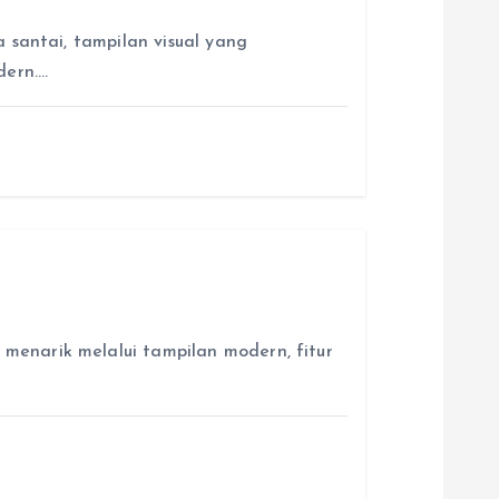
 santai, tampilan visual yang
dern.…
enarik melalui tampilan modern, fitur