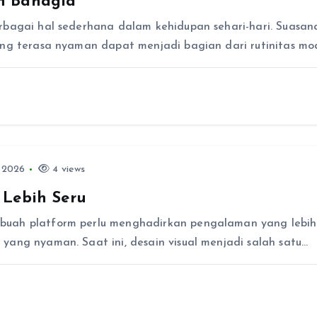
n Bahagia
rbagai hal sederhana dalam kehidupan sehari-hari. Suasana
ang terasa nyaman dapat menjadi bagian dari rutinitas mo
 2026
4 views
 Lebih Seru
uah platform perlu menghadirkan pengalaman yang lebih m
yang nyaman. Saat ini, desain visual menjadi salah satu…