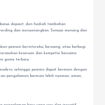
bonus deposit, dan hadiah tambahan
rewarding dan menyenangkan. Sensasi menang dan
an pemain berinteraksi, bersaing, atau berbagi
 merasakan keseruan dan kompetisi bersama
in game terbaru.
 modern, sehingga pemain dapat bermain dengan
dikan pengalaman bermain lebih nyaman, aman,