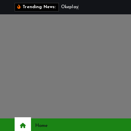
S
O
k
e
p
l
a
y
7
7
7
H
a
Trending News:
k
i
p
t
o
c
o
n
t
e
n
t
Home