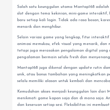
Salah satu keunggulan utama Mantap168 adalah ko
slot dengan tema kekinian, mini-game interaktif
baru setiap kali login. Tidak ada rasa bosan, k
menarik dan menghibur.
Selain variasi game yang lengkap, fitur interak
animasi memukau, efek visual yang menarik, da
tetapi juga merasakan pengalaman digital yang m
pengalaman bermain selalu fresh dan menyenang
Mantap168 juga dikenal dengan update rutin d
unik, atau bonus tambahan yang meningkatkan p
selalu memiliki alasan untuk kembali dan mencoba
Kemudahan akses menjadi keunggulan lain dari 
menikmati game kapan saja dan di mana saja. A
dan keseruan setiap sesi. Fleksibilitas ini memb