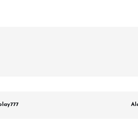
play777
Al