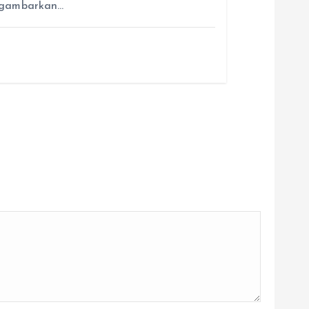
nggambarkan…