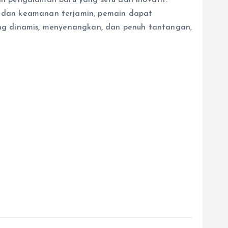
n pengalaman baru yang seru dan inovatif.
al, dan keamanan terjamin, pemain dapat
ng dinamis, menyenangkan, dan penuh tantangan,