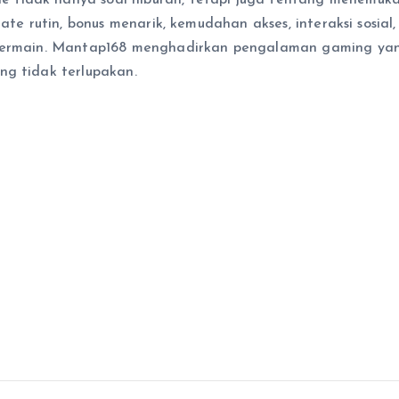
tidak hanya soal hiburan, tetapi juga tentang menemuka
date rutin, bonus menarik, kemudahan akses, interaksi sosi
i bermain. Mantap168 menghadirkan pengalaman gaming ya
ng tidak terlupakan.