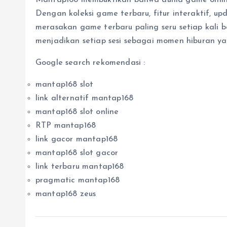
Mantap168 membuktikan bahwa dunia game online 
Dengan koleksi game terbaru, fitur interaktif, up
merasakan game terbaru paling seru setiap kal
menjadikan setiap sesi sebagai momen hiburan ya
Google search rekomendasi :
mantap168 slot
link alternatif mantap168
mantap168 slot online
RTP mantap168
link gacor mantap168
mantap168 slot gacor
link terbaru mantap168
pragmatic mantap168
mantap168 zeus