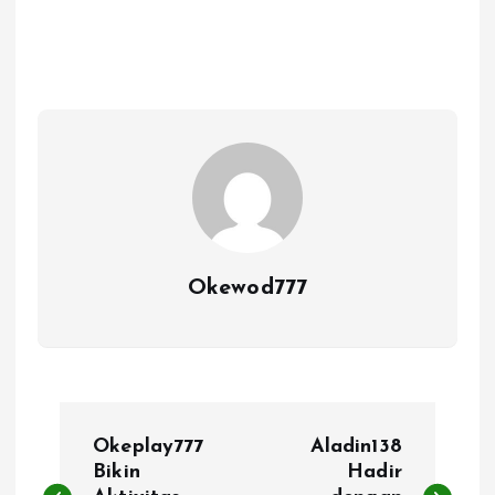
Okewod777
P
Okeplay777
Aladin138
o
Bikin
Hadir