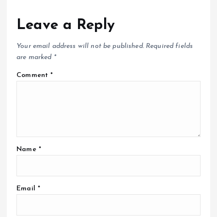
Leave a Reply
Your email address will not be published.
Required fields
are marked
*
Comment
*
Name
*
Email
*