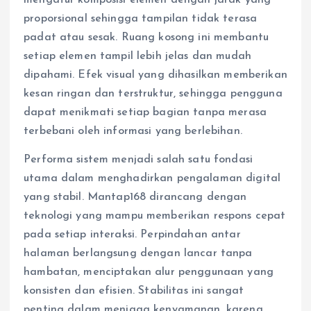
proporsional sehingga tampilan tidak terasa
padat atau sesak. Ruang kosong ini membantu
setiap elemen tampil lebih jelas dan mudah
dipahami. Efek visual yang dihasilkan memberikan
kesan ringan dan terstruktur, sehingga pengguna
dapat menikmati setiap bagian tanpa merasa
terbebani oleh informasi yang berlebihan.
Performa sistem menjadi salah satu fondasi
utama dalam menghadirkan pengalaman digital
yang stabil. Mantap168 dirancang dengan
teknologi yang mampu memberikan respons cepat
pada setiap interaksi. Perpindahan antar
halaman berlangsung dengan lancar tanpa
hambatan, menciptakan alur penggunaan yang
konsisten dan efisien. Stabilitas ini sangat
penting dalam menjaga kenyamanan, karena