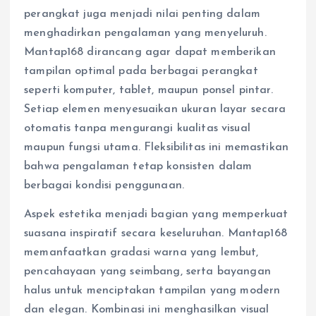
perangkat juga menjadi nilai penting dalam
menghadirkan pengalaman yang menyeluruh.
Mantap168 dirancang agar dapat memberikan
tampilan optimal pada berbagai perangkat
seperti komputer, tablet, maupun ponsel pintar.
Setiap elemen menyesuaikan ukuran layar secara
otomatis tanpa mengurangi kualitas visual
maupun fungsi utama. Fleksibilitas ini memastikan
bahwa pengalaman tetap konsisten dalam
berbagai kondisi penggunaan.
Aspek estetika menjadi bagian yang memperkuat
suasana inspiratif secara keseluruhan. Mantap168
memanfaatkan gradasi warna yang lembut,
pencahayaan yang seimbang, serta bayangan
halus untuk menciptakan tampilan yang modern
dan elegan. Kombinasi ini menghasilkan visual