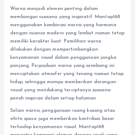
Warna menjadi elemen penting dalam
membangun suasana yang inspiratif. Mantap168
menggunakan kombinasi warna yang harmonis
dengan nuansa modern yang lembut namun tetap
memiliki karakter kuat. Pemilihan warna
dilakukan dengan mempertimbangkan
kenyamanan visual dalam penggunaan jangka
panjang. Perpaduan warna yang seimbang ini
menciptakan atmosfer yang tenang namun tetap
hidup, sehingga mampu memberikan dorongan
visual yang mendukung terciptanya suasana
penuh inspirasi dalam setiap halaman.
Selain warna, penggunaan ruang kosong atau
white space juga memberikan kontribusi besar
terhadap kenyamanan visual. Mantap168
mengatur komposisi elemen dengan jarak yang