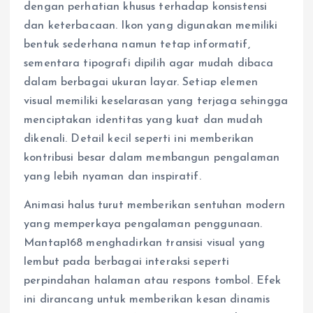
dengan perhatian khusus terhadap konsistensi
dan keterbacaan. Ikon yang digunakan memiliki
bentuk sederhana namun tetap informatif,
sementara tipografi dipilih agar mudah dibaca
dalam berbagai ukuran layar. Setiap elemen
visual memiliki keselarasan yang terjaga sehingga
menciptakan identitas yang kuat dan mudah
dikenali. Detail kecil seperti ini memberikan
kontribusi besar dalam membangun pengalaman
yang lebih nyaman dan inspiratif.
Animasi halus turut memberikan sentuhan modern
yang memperkaya pengalaman penggunaan.
Mantap168 menghadirkan transisi visual yang
lembut pada berbagai interaksi seperti
perpindahan halaman atau respons tombol. Efek
ini dirancang untuk memberikan kesan dinamis