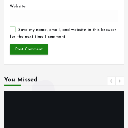
Website
Save my name, email, and website in this browser
for the next time I comment.
You Missed