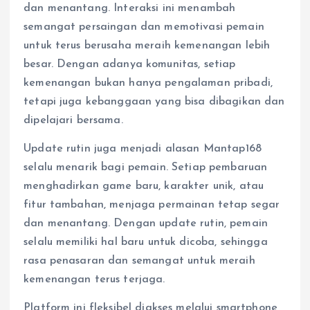
dan menantang. Interaksi ini menambah
semangat persaingan dan memotivasi pemain
untuk terus berusaha meraih kemenangan lebih
besar. Dengan adanya komunitas, setiap
kemenangan bukan hanya pengalaman pribadi,
tetapi juga kebanggaan yang bisa dibagikan dan
dipelajari bersama.
Update rutin juga menjadi alasan Mantap168
selalu menarik bagi pemain. Setiap pembaruan
menghadirkan game baru, karakter unik, atau
fitur tambahan, menjaga permainan tetap segar
dan menantang. Dengan update rutin, pemain
selalu memiliki hal baru untuk dicoba, sehingga
rasa penasaran dan semangat untuk meraih
kemenangan terus terjaga.
Platform ini fleksibel diakses melalui smartphone,