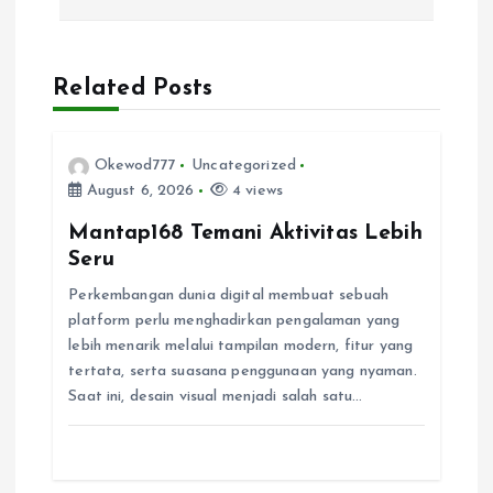
t
n
Related Posts
a
v
Okewod777
Uncategorized
August 6, 2026
4 views
i
Mantap168 Temani Aktivitas Lebih
Seru
g
Perkembangan dunia digital membuat sebuah
platform perlu menghadirkan pengalaman yang
a
lebih menarik melalui tampilan modern, fitur yang
tertata, serta suasana penggunaan yang nyaman.
t
Saat ini, desain visual menjadi salah satu…
i