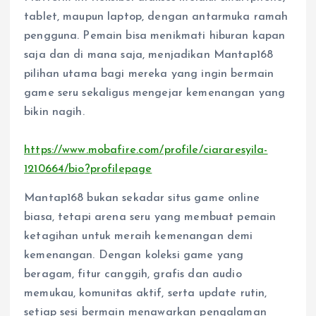
tablet, maupun laptop, dengan antarmuka ramah
pengguna. Pemain bisa menikmati hiburan kapan
saja dan di mana saja, menjadikan Mantap168
pilihan utama bagi mereka yang ingin bermain
game seru sekaligus mengejar kemenangan yang
bikin nagih.
https://www.mobafire.com/profile/ciararesyila-
1210664/bio?profilepage
Mantap168 bukan sekadar situs game online
biasa, tetapi arena seru yang membuat pemain
ketagihan untuk meraih kemenangan demi
kemenangan. Dengan koleksi game yang
beragam, fitur canggih, grafis dan audio
memukau, komunitas aktif, serta update rutin,
setiap sesi bermain menawarkan pengalaman