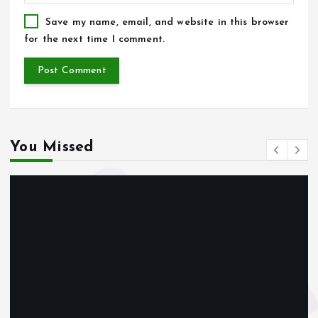
Save my name, email, and website in this browser
for the next time I comment.
You Missed