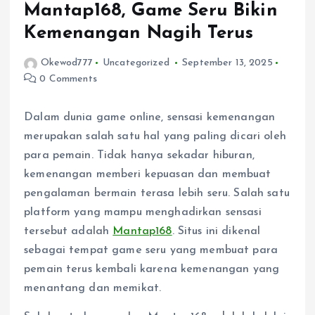
Mantap168, Game Seru Bikin
Kemenangan Nagih Terus
Okewod777
Uncategorized
September 13, 2025
0 Comments
Dalam dunia game online, sensasi kemenangan
merupakan salah satu hal yang paling dicari oleh
para pemain. Tidak hanya sekadar hiburan,
kemenangan memberi kepuasan dan membuat
pengalaman bermain terasa lebih seru. Salah satu
platform yang mampu menghadirkan sensasi
tersebut adalah
Mantap168
. Situs ini dikenal
sebagai tempat game seru yang membuat para
pemain terus kembali karena kemenangan yang
menantang dan memikat.