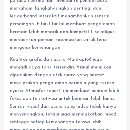
panduan permainan membantu pemain baru
memahami langkah-langkah penting, dan
leaderboard interaktif menambahkan sensasi
persaingan. Fitur-fitur ini membuat pengalaman
bermain lebih menarik dan kompetitif, sekaligus
memberikan pemain kesempatan untuk terus
mengejar kemenangan.
Kualitas grafis dan audio Mantap168 juga
menjadi daya tarik tersendiri. Visual memukau
dipadukan dengan efek suara yang imersif
menciptakan pengalaman bermain yang terasa
nyata. Atmosfer seperti ini membuat pemain lebih
fokus dan termotivasi untuk bermain lebih lama.
Sensasi visual dan audio yang hidup tidak hanya
menyenangkan, tetapi juga meningkatkan mood,
sehingga setiap kemenangan terasa lebih
memuaskan dan membuat pemain ingin terus