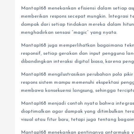
Mantap168 menekankan efisiensi dalam setiap as
memberikan respons secepat mungkin. Integrasi 
dampak dari setiap tindakan mereka dalam hitun
menghadirkan sensasi “magic” yang nyata.
Mantap168 juga memperlihatkan bagaimana tekno
responsif, setiap gerakan dan input pengguna la
dibandingkan interaksi digital biasa, karena p
Mantap168 mengilustrasikan perubahan pola piki
respons sistem mampu memenuhi ekspektasi pengg
membawa konsekuensi langsung, sehingga tercipt
Mantap168 menjadi contoh nyata bahwa integrasi 
dioptimalkan agar dampak yang ditimbulkan tera
visual atau fitur baru, tetapi juga tentang bag
Mantap168 menekankan pentingnya antarmuka yan