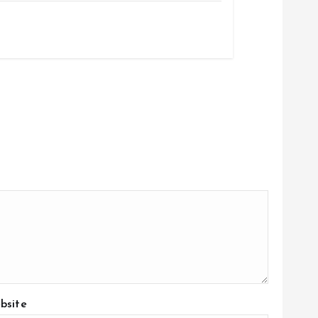
bsite