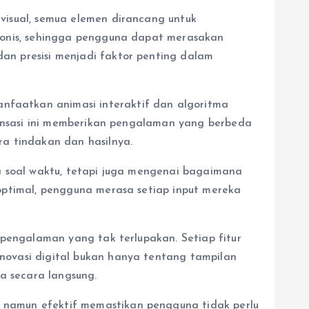
visual, semua elemen dirancang untuk
monis, sehingga pengguna dapat merasakan
n presisi menjadi faktor penting dalam
faatkan animasi interaktif dan algoritma
Sensasi ini memberikan pengalaman yang berbeda
a tindakan dan hasilnya.
a soal waktu, tetapi juga mengenai bagaimana
optimal, pengguna merasa setiap input mereka
 pengalaman yang tak terlupakan. Setiap fitur
ovasi digital bukan hanya tentang tampilan
a secara langsung.
namun efektif memastikan pengguna tidak perlu