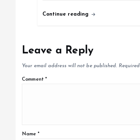
i
Continue reading
o
n
Leave a Reply
Your email address will not be published.
Required
Comment
*
Name
*