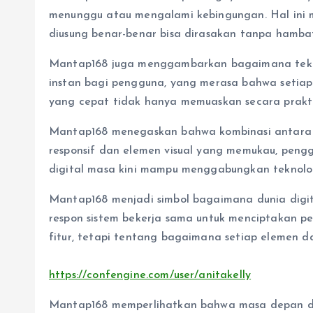
menunggu atau mengalami kebingungan. Hal ini m
diusung benar-benar bisa dirasakan tanpa hamba
Mantap168 juga menggambarkan bagaimana tekno
instan bagi pengguna, yang merasa bahwa setia
yang cepat tidak hanya memuaskan secara praktis
Mantap168 menegaskan bahwa kombinasi antara in
responsif dan elemen visual yang memukau, pen
digital masa kini mampu menggabungkan teknolog
Mantap168 menjadi simbol bagaimana dunia digit
respon sistem bekerja sama untuk menciptakan pe
fitur, tetapi tentang bagaimana setiap elemen 
https://confengine.com/user/anitakelly
Mantap168 memperlihatkan bahwa masa depan di