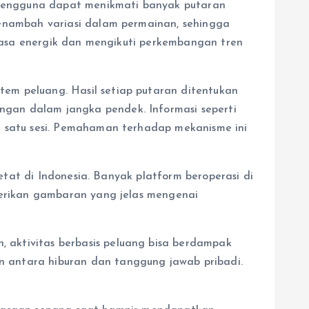
” Pengguna dapat menikmati banyak putaran
menambah variasi dalam permainan, sehingga
erasa energik dan mengikuti perkembangan tren
em peluang. Hasil setiap putaran ditentukan
gan dalam jangka pendek. Informasi seperti
k satu sesi. Pemahaman terhadap mekanisme ini
etat di Indonesia. Banyak platform beroperasi di
berikan gambaran yang jelas mengenai
 aktivitas berbasis peluang bisa berdampak
 antara hiburan dan tanggung jawab pribadi.