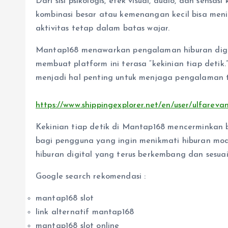
Dari sisi psikologis, efek visual, audio, dan se
kombinasi besar atau kemenangan kecil bisa men
aktivitas tetap dalam batas wajar.
Mantap168 menawarkan pengalaman hiburan digital 
membuat platform ini terasa “kekinian tiap deti
menjadi hal penting untuk menjaga pengalaman
https://www.shippingexplorer.net/en/user/ulfareva
Kekinian tiap detik di Mantap168 mencerminkan 
bagi pengguna yang ingin menikmati hiburan moder
hiburan digital yang terus berkembang dan sesu
Google search rekomendasi :
mantap168 slot
link alternatif mantap168
mantap168 slot online