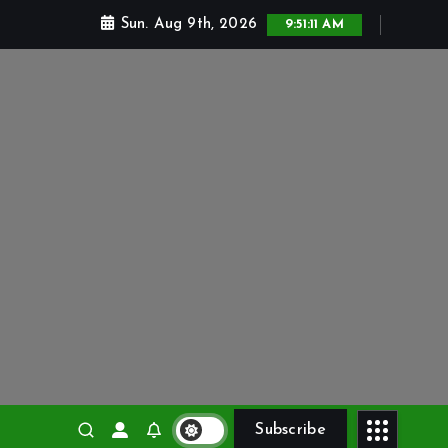
Sun. Aug 9th, 2026
9:51:12 AM
Subscribe