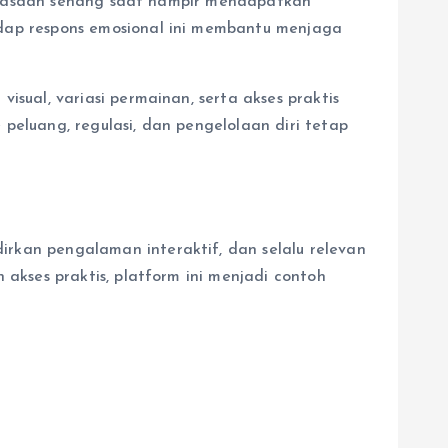
 Perasaan senang saat hampir mendapatkan
adap respons emosional ini membantu menjaga
sual, variasi permainan, serta akses praktis
peluang, regulasi, dan pengelolaan diri tetap
rkan pengalaman interaktif, dan selalu relevan
akses praktis, platform ini menjadi contoh