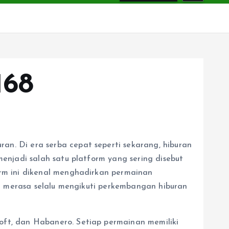
168
n. Di era serba cepat seperti sekarang, hiburan
enjadi salah satu platform yang sering disebut
orm ini dikenal menghadirkan permainan
una merasa selalu mengikuti perkembangan hiburan
oft, dan Habanero. Setiap permainan memiliki