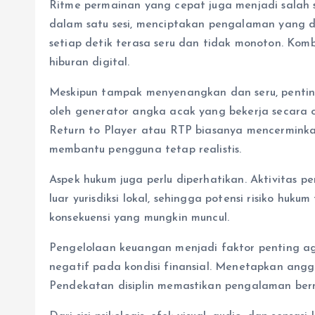
Ritme permainan yang cepat juga menjadi salah 
dalam satu sesi, menciptakan pengalaman yang d
setiap detik terasa seru dan tidak monoton. Komb
hiburan digital.
Meskipun tampak menyenangkan dan seru, penting
oleh generator angka acak yang bekerja secara
Return to Player atau RTP biasanya mencerminka
membantu pengguna tetap realistis.
Aspek hukum juga perlu diperhatikan. Aktivitas pe
luar yurisdiksi lokal, sehingga potensi risiko 
konsekuensi yang mungkin muncul.
Pengelolaan keuangan menjadi faktor penting ag
negatif pada kondisi finansial. Menetapkan an
Pendekatan disiplin memastikan pengalaman berma