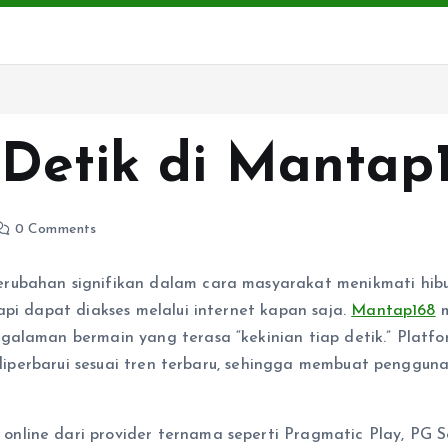
 Detik di Mantap
0 Comments
ubahan signifikan dalam cara masyarakat menikmati hibura
api dapat diakses melalui internet kapan saja.
Mantap168
m
galaman bermain yang terasa “kekinian tiap detik.” Platf
lu diperbarui sesuai tren terbaru, sehingga membuat pengg
nline dari provider ternama seperti Pragmatic Play, PG S