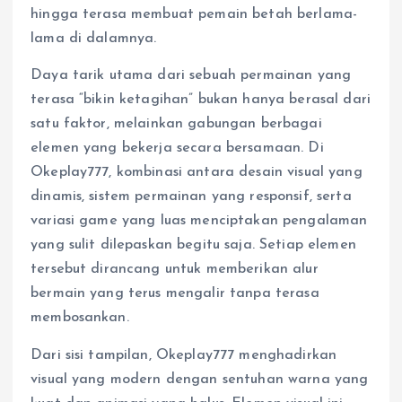
hingga terasa membuat pemain betah berlama-
lama di dalamnya.
Daya tarik utama dari sebuah permainan yang
terasa “bikin ketagihan” bukan hanya berasal dari
satu faktor, melainkan gabungan berbagai
elemen yang bekerja secara bersamaan. Di
Okeplay777, kombinasi antara desain visual yang
dinamis, sistem permainan yang responsif, serta
variasi game yang luas menciptakan pengalaman
yang sulit dilepaskan begitu saja. Setiap elemen
tersebut dirancang untuk memberikan alur
bermain yang terus mengalir tanpa terasa
membosankan.
Dari sisi tampilan, Okeplay777 menghadirkan
visual yang modern dengan sentuhan warna yang