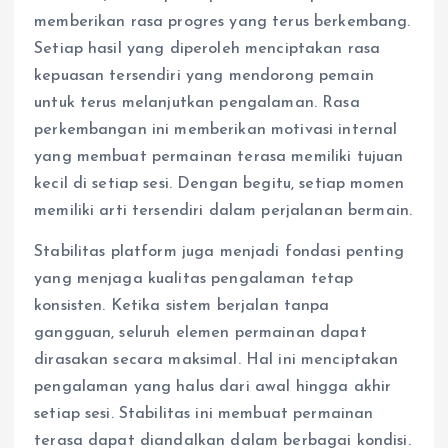
memberikan rasa progres yang terus berkembang.
Setiap hasil yang diperoleh menciptakan rasa
kepuasan tersendiri yang mendorong pemain
untuk terus melanjutkan pengalaman. Rasa
perkembangan ini memberikan motivasi internal
yang membuat permainan terasa memiliki tujuan
kecil di setiap sesi. Dengan begitu, setiap momen
memiliki arti tersendiri dalam perjalanan bermain.
Stabilitas platform juga menjadi fondasi penting
yang menjaga kualitas pengalaman tetap
konsisten. Ketika sistem berjalan tanpa
gangguan, seluruh elemen permainan dapat
dirasakan secara maksimal. Hal ini menciptakan
pengalaman yang halus dari awal hingga akhir
setiap sesi. Stabilitas ini membuat permainan
terasa dapat diandalkan dalam berbagai kondisi.