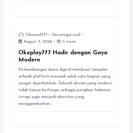
i
o
Okewod777
Uncategorized
n
August 5, 2026
3 views
Okeplay777 Hadir dengan Gaya
Modern
Perkembangan dunia digital membuat tampilan
sebuah platform menjadi salah satu bagian yang
sangat diperhatikan. Sebuah desain yang modern
tidak hanya berfungsi sebagai penghias halaman,
tetapi juga menjadi identitas yang
menggambarkan…