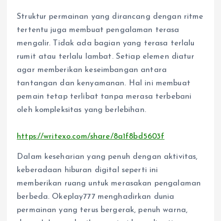
Struktur permainan yang dirancang dengan ritme
tertentu juga membuat pengalaman terasa
mengalir. Tidak ada bagian yang terasa terlalu
rumit atau terlalu lambat. Setiap elemen diatur
agar memberikan keseimbangan antara
tantangan dan kenyamanan. Hal ini membuat
pemain tetap terlibat tanpa merasa terbebani
oleh kompleksitas yang berlebihan.
https://writexo.com/share/8a1f8bd5603f
Dalam keseharian yang penuh dengan aktivitas,
keberadaan hiburan digital seperti ini
memberikan ruang untuk merasakan pengalaman
berbeda. Okeplay777 menghadirkan dunia
permainan yang terus bergerak, penuh warna,