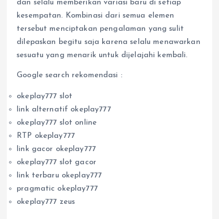
dan selalu memberikan variasi baru di setiap
kesempatan. Kombinasi dari semua elemen
tersebut menciptakan pengalaman yang sulit
dilepaskan begitu saja karena selalu menawarkan
sesuatu yang menarik untuk dijelajahi kembali.
Google search rekomendasi :
okeplay777 slot
link alternatif okeplay777
okeplay777 slot online
RTP okeplay777
link gacor okeplay777
okeplay777 slot gacor
link terbaru okeplay777
pragmatic okeplay777
okeplay777 zeus