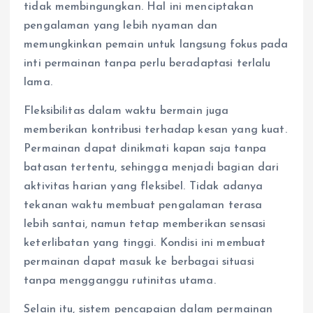
tidak membingungkan. Hal ini menciptakan
pengalaman yang lebih nyaman dan
memungkinkan pemain untuk langsung fokus pada
inti permainan tanpa perlu beradaptasi terlalu
lama.
Fleksibilitas dalam waktu bermain juga
memberikan kontribusi terhadap kesan yang kuat.
Permainan dapat dinikmati kapan saja tanpa
batasan tertentu, sehingga menjadi bagian dari
aktivitas harian yang fleksibel. Tidak adanya
tekanan waktu membuat pengalaman terasa
lebih santai, namun tetap memberikan sensasi
keterlibatan yang tinggi. Kondisi ini membuat
permainan dapat masuk ke berbagai situasi
tanpa mengganggu rutinitas utama.
Selain itu, sistem pencapaian dalam permainan