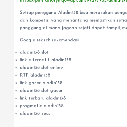
https://pentafloryn.qowap.com/97297785/dunia-ski
Setiap pengguna Aladin138 bisa merasakan penga
dan kompetisi yang menantang memastikan setiap
panggung di mana jagoan sejati dapat tampil, m
Google search rekomendasi :
aladin138 slot
link alternatif aladin138
aladin138 slot online
RTP aladin138
link gacor aladin138
aladin138 slot gacor
link terbaru aladin138
pragmatic aladin138
aladin138 zeus