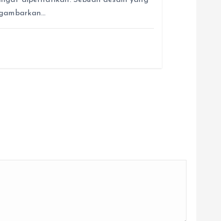
ngat diperhatikan. Sebuah desain yang
nggambarkan…