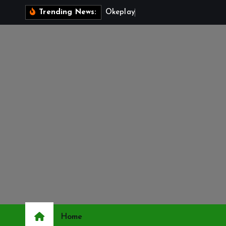
S
O
k
e
p
l
a
y
7
7
7
H
a
d
Trending News:
k
i
p
t
o
c
o
n
t
e
n
t
Home