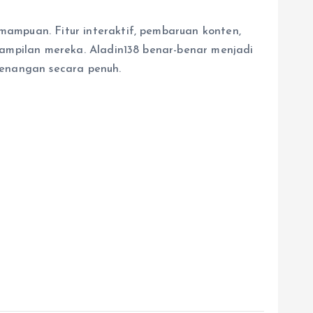
ampuan. Fitur interaktif, pembaruan konten,
ampilan mereka. Aladin138 benar-benar menjadi
menangan secara penuh.