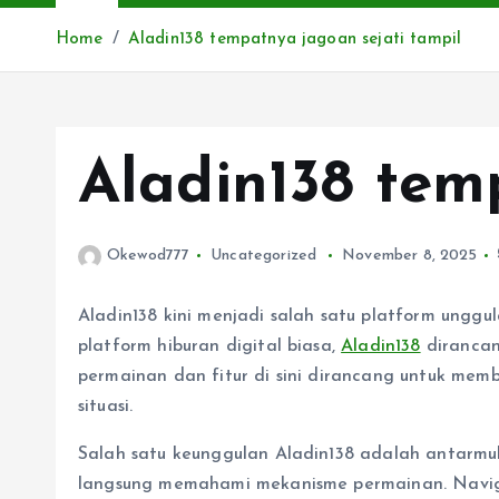
Home
Aladin138 tempatnya jagoan sejati tampil
Aladin138 tem
Okewod777
Uncategorized
November 8, 2025
Aladin138 kini menjadi salah satu platform ung
platform hiburan digital biasa,
Aladin138
dirancang
permainan dan fitur di sini dirancang untuk 
situasi.
Salah satu keunggulan Aladin138 adalah antarmuk
langsung memahami mekanisme permainan. Navi