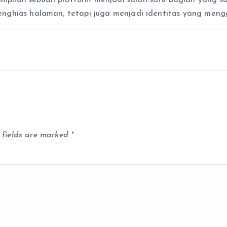
pilan sebuah platform menjadi salah satu bagian yang sa
enghias halaman, tetapi juga menjadi identitas yang me
 fields are marked
*