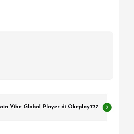
ain Vibe Global Player di Okeplay777