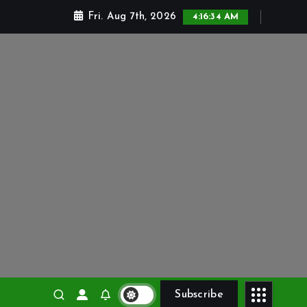
Fri. Aug 7th, 2026
4:16:35 AM
Subscribe