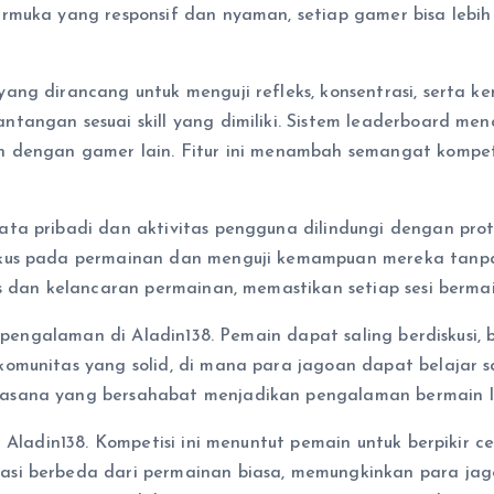
armuka yang responsif dan nyaman, setiap gamer bisa lebi
ng dirancang untuk menguji refleks, konsentrasi, serta k
tangan sesuai skill yang dimiliki. Sistem leaderboard me
n dengan gamer lain. Fitur ini menambah semangat kompet
ata pribadi dan aktivitas pengguna dilindungi dengan pro
us pada permainan dan menguji kemampuan mereka tanpa kha
as dan kelancaran permainan, memastikan setiap sesi berma
i pengalaman di Aladin138. Pemain dapat saling berdiskusi,
omunitas yang solid, di mana para jagoan dapat belajar 
asana yang bersahabat menjadikan pengalaman bermain le
i Aladin138. Kompetisi ini menuntut pemain untuk berpikir 
si berbeda dari permainan biasa, memungkinkan para jago