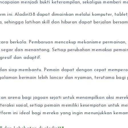
aian menjadi bukti keterampilan, sekaligus memberi moti
orm ini. Aladin138 dapat dimainkan melalui komputer, table
 sehingga latihan skill dan hiburan dapat berjalan bersa
 secara berkala. Pembaruan mencakup mekanisme permainan, 
 segar dan menantang. Setiap perubahan memaksa pemain 
resif dan adaptif.
 dan siap membantu. Pemain dapat dengan cepat memperole
galaman bermain lebih lancar dan nyaman, terutama bagi 
kan arena bagi jagoan sejati untuk menampilkan aksi mer
teraksi sosial, setiap pemain memiliki kesempatan untuk m
orm ini ideal bagi mereka yang ingin menunjukkan kemam