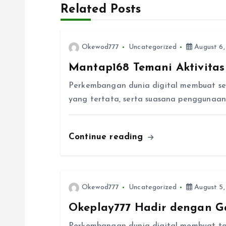
s
Related Posts
t
Okewod777
Uncategorized
August 6,
n
Mantap168 Temani Aktivitas
a
Perkembangan dunia digital membuat seb
yang tertata, serta suasana penggunaan 
v
i
Continue reading
g
Okewod777
Uncategorized
August 5,
a
Okeplay777 Hadir dengan 