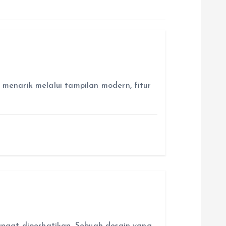
enarik melalui tampilan modern, fitur